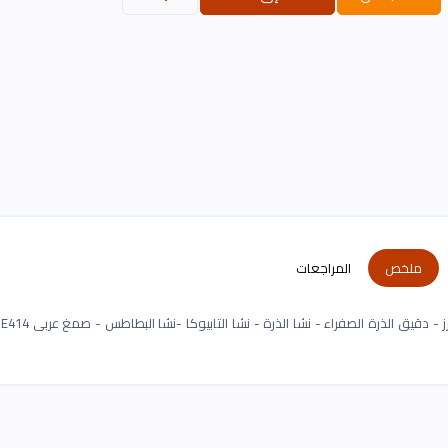
ملخص
المراجعات
مكو