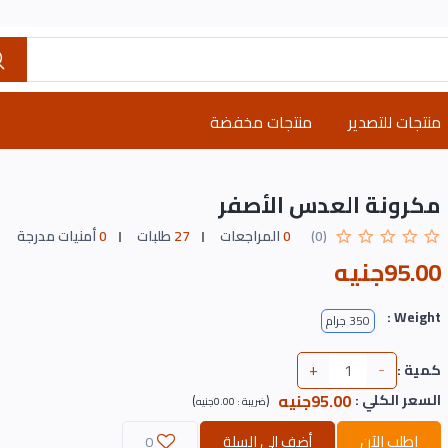
منتجات للتصدير
منتجات مخفضة
مكرونة العدس الأصفر
(0)
0
المراجعات
27
طلبات
0
أمنيات مدرجة
95.00جنيه
Weight :
350 جرام
+
-
كمية :
95.00جنيه
السعر الكلي
:
)
(
ضريبة :
0.00جنيه
اطلب الآن
أضف إلى السلة
0