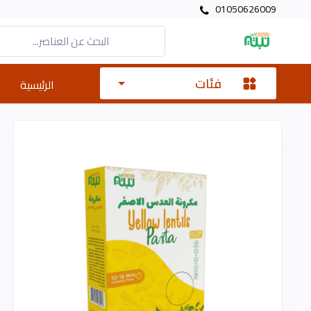
01050626009
فئات
الرئيسية