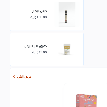
دبس الرمان
108.00جنيه
دقيق الارز الابيض
45.00جنيه
عرض الكل