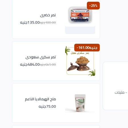
-25%
تمر خضرى
135.00جنيه
180.00جنيه
-161.00جنيه
تمر سكرى سعودى
484.00جنيه
645.00جنيه
نات مكرونة العدس الاصفر : دقيق العدس الاصفر - دقيق الارز - دقيق الذرة الصفراء - نشا الذرة - نشا التابيوكا -نشا البطاطس - صمغ عربى E414 - مثبتات
ملح الهيمالايا الناعم
75.00جنيه