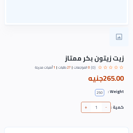
زيت زيتون بكر ممتاز
(0)
0
المراجعات
27
طلبات
1
أمنيات مدرجة
265.00جنيه
Weight :
250
+
-
كمية :