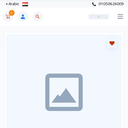
Arabic
01050626009
0