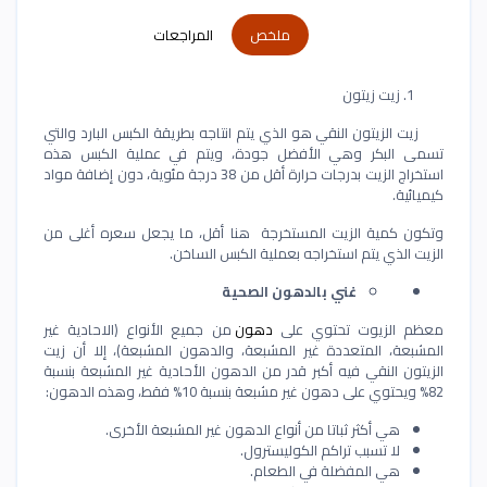
ملخص
المراجعات
زيت زيتون
زيت الزيتون النقي هو الذي يتم انتاجه بطريقة الكبس البارد والتي
تسمى البكر وهي الأفضل جودة، ويتم في عملية الكبس هذه
استخراج الزيت بدرجات حرارة أقل من 38 درجة مئوية، دون إضافة مواد
كيميائية
.
وتكون كمية الزيت المستخرجة هنا أقل، ما يجعل سعره أغلى من
الزيت الذي يتم استخراجه بعملية الكبس الساخن
.
غني بالدهون الصحية
معظم الزيوت تحتوي على
دهون
من جميع الأنواع (الاحادية غير
المشبعة، المتعددة غير المشبعة، والدهون المشبعة)، إلا أن زيت
الزيتون النقي فيه أكبر قدر من الدهون الأحادية غير المشبعة بنسبة
82% ويحتوي على دهون غير مشبعة بنسبة 10% فقط، وهذه الدهون
:
هي أكثر ثباتا من أنواع الدهون غير المشبعة الأخرى.
لا تسبب تراكم الكوليسترول.
هي المفضلة في الطعام.