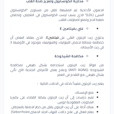
محاربة الكولسترول وتعزيز صحة القلب
الدهون الأحادية غير المشبعة تقلل من مستوى "الكولسترول
السيئ
"(LDL)
الذي يسبب ترسب الكولسترول في الشرايين، وتخفض
ضغط الدم وتمنع اضطرابات القلب
.
غني بفيتامين
E
يحتوي زيت الزيتون النقي على
فيتامين
E
، الذي يعتقد البعض أن
خصائصه مماثلة لحمض اللينوليك، واللينولينيك موجود في الأوميغا 3
في زيت الأسماك
.
مكافحة الشيخوخة
من فوائد زيت الزيتون استخدامه بشكل طبيعي لمكافحة
الشيخوخة
(ANTI AGING)
وعلاج بعض الأمراض الجلدية التي تأتي
بشكل طبيعي مع التقدم في العمر
يعتبر زيت الزيتون مفيداً كذلك في الحالات التالية
-
منع الإمساك
.
تشير دراسات إلى أن زيت الزيتون يمكنه القضاء على بكتيريا
المكورات العنقودية اروس
.
هناك أدلة على أن زيت الزيتون يقلل من خطر الاصابة بالسرطان
.
يعتبر فعال في علاج حالات التهاب الجلد الدهني
(Seborrhoeic