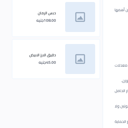
ن أهمها
دبس الرمان
108.00جنيه
دقيق الارز الابيض
45.00جنيه
 معدلات
وزن.
م الحامل
تين ولا
 الحماية