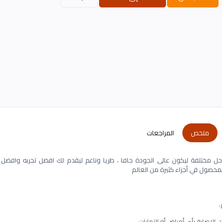
ملخص
المراجعات
ل مختلفة ليكون عالى الجودة جافا ، طريا وناعم ليقدم لك افضل تجربه وافضل نت
كمحصول في أجزاء كثيرة من العالم
لإصابة بأي أمراض أو التهابات.