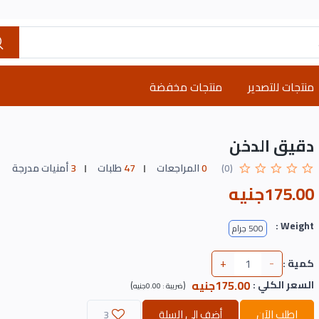
منتجات للتصدير
منتجات مخفضة
دقيق الدخن
(0)
0
المراجعات
47
طلبات
3
أمنيات مدرجة
175.00جنيه
Weight :
500 جرام
+
-
كمية :
175.00جنيه
السعر الكلي
:
)
(
ضريبة :
0.00جنيه
اطلب الآن
أضف إلى السلة
3