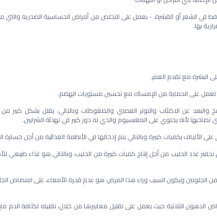
اقط في الشعر أو القشرة. - يعمل على التخلص من أمراض الحساسية الصدرية والتي م
رية بها.
ى البشرة مع تقدم العمر.
ياف تعمل على الحماية من الإمساك مع تحسين مستويات الهضم.
 والبعد عن الاكتئاب والتوتر العصبي والضغوطات وبالتالي، يقلل بشكل كبير من
 تصاحبها لأنه يحتوي على المغنسيوم والذي له دور كبير في تهدئة الشرايين.
الألياف بكميات كبيرة وبالتالي يتم إدخالها في الأنظمة الغذائية من أجل خسارة ال
تحفيز غدد الحليب من أجل إنتاج كميات كبيرة من الحليب، وبالتالي هو غذاء طبيعي للأ
 الجلوتين ويكون السبب وراء هذا المرض هو عدم قدرة الأمعاء، على امتصاص الجلو
اض الدهون الثلاثية حيث يعمل على تقليل معاييرها من خلال، تقليله لكثافة الدم مع