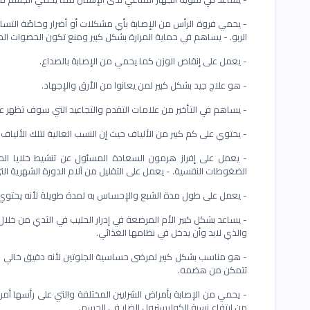
- يحمي فروة الرأس من الإصابة بأي مشكلات أو أضرار وخاصًة التس
الربو. - يساهم في حماية المرارة بشكل كبير ومنع تكون الحصوات المرا
- يعمل على إنقاص الوزن كما يحمي من الإصابة بالصداع.
- هو علاج جيد بشكل كبير لمن يعانوا من الأرق والإجهاد.
- يساهم في التأخير من علامات التقدم والتجاعيد التي سوف تظهر عل
- يحتوي على كم كبير من الألياف حيث إن النسب العالية لتلك الأل
- يعمل على إفراز هرمون السعادة المسئول عن تنشيط خلايا المخ
الضغوطات النفسية. - يعمل على التقليل من آلام الدورة الشهرية التي
- يعمل على طول مدة الشبع والإحساس به لمدة طويلة لأنه يحتوي على 
- يساعد بشكل كبير الأم المرضعة في إدرار الحليب في الثدي من خلال 
والذي لابد وأن يدخل في نظامها الغذائي.
- هو مناسب بشكل كبير لمرضى حساسية الجلوتين لأنه دقيق خالي من
تتمكن من هضمه.
- يحمي من الإصابة بأمراض الشرايين المختلفة والتي على رأسها أمر
من ارتفاع نسبة الكوليسترول الضار في الجسم.